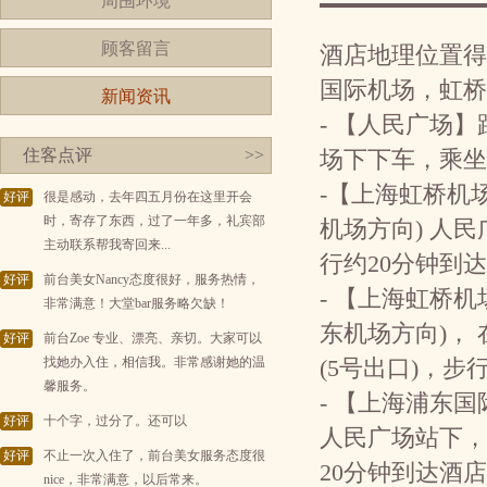
周围环境
顾客留言
酒店地理位置得
国际机场，虹桥
新闻资讯
- 【人民广场】
住客点评
>>
场下下车，乘坐
-【上海虹桥机
好评
很是感动，去年四五月份在这里开会
时，寄存了东西，过了一年多，礼宾部
机场方向) 人民
主动联系帮我寄回来...
行约20分钟到达
好评
前台美女Nancy态度很好，服务热情，
- 【上海虹桥机
非常满意！大堂bar服务略欠缺！
东机场方向)，
好评
前台Zoe 专业、漂亮、亲切。大家可以
找她办入住，相信我。非常感谢她的温
(5号出口)，步
馨服务。
- 【上海浦东
好评
十个字，过分了。还可以
人民广场站下，
好评
不止一次入住了，前台美女服务态度很
20分钟到达酒店
nice，非常满意，以后常来。